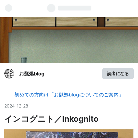
お髭処blog
読者になる
初めての方向け「お髭処blogについてのご案内」
2024
-
12
-
28
インコグニト／Inkognito